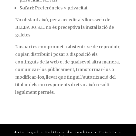
privacitat i serveis.
Safari:
Preferències > privacitat.
No obstant això, per a accedir als llocs web de
BLEBA 30, S.L. no és preceptiva la instal·lació de
galetes.
L’usuari es compromet a abstenir-se de reproduir,
copiar, distribuir i posar a disposició els
continguts de la web o, de qualsevol altra manera,
comunicar-los públicament, transformar-los o
modificar-los, llevat que tingui l’autorització del
titular dels corresponents drets o això resulti
legalment permès.
Avís legal
-
Política de cookies
-
Crèdits
-