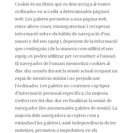
Cookie és un fitxer que es descarrega al vostre
ordinador en accedir a determinades pàgines
web. Les galetes permeten a una pàgina web,
entre altres coses, emmagatzemar i recuperar
informació sobre els hàbits de navegació d’un
usuari o del seu equip i, depenent de la informació
que continguin i de la manera com utilitzi el seu
equip, es poden utilitzar per reconèixer a l’usuari.
El navegador de l’usuari memoritza cookies al
disc dur només durant la sessió actual ocupant un
espai de memòria mínim i no perjudicant
l’ordinador. Les galetes no contenen cap tipus
d’informació personal específica, i la majoria
s’esborren del disc dur en finalitzar la sessió de
navegador (les anomenades galetes de sessió). La
majoria dels navegadors accepten com a
estàndard les galetes i, amb independència de les
mateixes, permeten o impedeixen en els