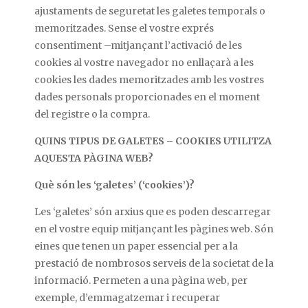
ajustaments de seguretat les galetes temporals o
memoritzades. Sense el vostre exprés
consentiment –mitjançant l’activació de les
cookies al vostre navegador no enllaçarà a les
cookies les dades memoritzades amb les vostres
dades personals proporcionades en el moment
del registre o la compra.
QUINS TIPUS DE GALETES – COOKIES UTILITZA
AQUESTA PÀGINA WEB?
Què són les ‘galetes’ (‘cookies’)?
Les ‘galetes’ són arxius que es poden descarregar
en el vostre equip mitjançant les pàgines web. Són
eines que tenen un paper essencial per a la
prestació de nombrosos serveis de la societat de la
informació. Permeten a una pàgina web, per
exemple, d’emmagatzemar i recuperar