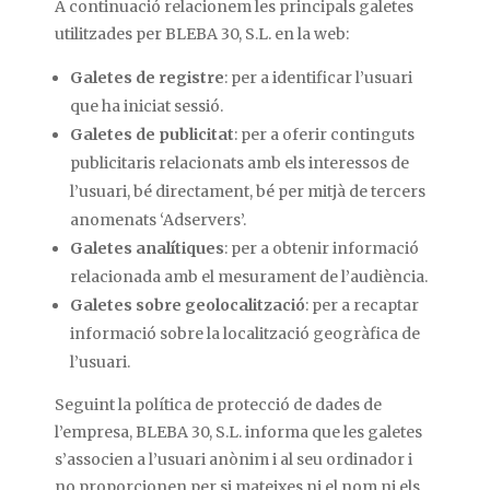
A continuació relacionem les principals galetes
utilitzades per BLEBA 30, S.L. en la web:
Galetes de registre
: per a identificar l’usuari
que ha iniciat sessió.
Galetes de publicitat
: per a oferir continguts
publicitaris relacionats amb els interessos de
l’usuari, bé directament, bé per mitjà de tercers
anomenats ‘Adservers’.
Galetes analítiques
: per a obtenir informació
relacionada amb el mesurament de l’audiència.
Galetes sobre geolocalització
: per a recaptar
informació sobre la localització geogràfica de
l’usuari.
Seguint la política de protecció de dades de
l’empresa, BLEBA 30, S.L. informa que les galetes
s’associen a l’usuari anònim i al seu ordinador i
no proporcionen per si mateixes ni el nom ni els