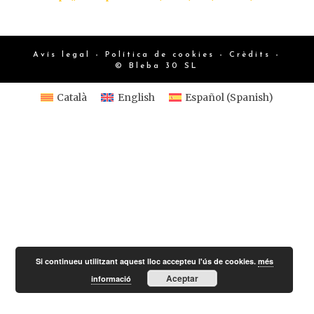
Avís legal
-
Política de cookies
-
Crèdits
-
© Bleba 30 SL
Català
English
Español
(
Spanish
)
Si continueu utilitzant aquest lloc accepteu l'ús de cookies.
més
Aceptar
informació